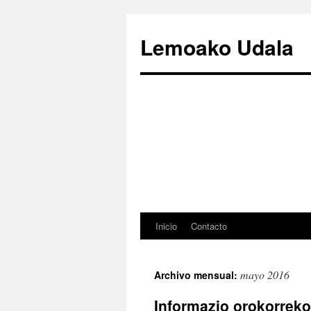
Lemoako Udala
Inicio
Contacto
Saltar
al
mayo 2016
Archivo mensual:
contenido
Informazio orokorreko