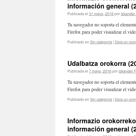
información general (
Publicada el
31 mayo, 2016
por
Izkander
Tu navegador no soporta el element
Firefox para poder visualizar el vide
Publicado en
Sin categoría
|
Deja un com
Udalbatza orokorra (20
Publicada el
7 mayo, 2016
por
Izkander 
Tu navegador no soporta el element
Firefox para poder visualizar el vide
Publicado en
Sin categoría
|
Deja un com
Informazio orokorreko
información general (